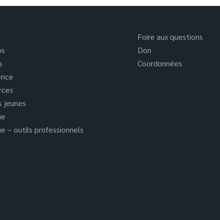
Foire aux questions
os
Don
s
Coordonnées
ence
rces
s jeunes
ue
e – outils professionnels