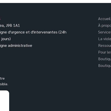
S
Accueil
sea, J9B 1A1
À prop
igne d'urgence et d'intervenantes (24h
Service
 jours)
La viol
igne administrative
Ressou
Pour le
Boutiq
Boutiqu
tre
ible.