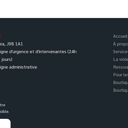
S
Accueil
sea, J9B 1A1
À prop
igne d'urgence et d'intervenantes (24h
Service
 jours)
La viol
igne administrative
Ressou
Pour le
Boutiq
Boutiqu
tre
ible.