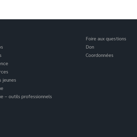
Foire aux questions
os
Don
s
Coordonnées
ence
rces
s jeunes
ue
e – outils professionnels